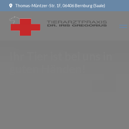
Thomas-Müntzer-Str. 1F, 06406 Bernburg (Saale)
Ihr Tier ist bei uns in
guten Händen!