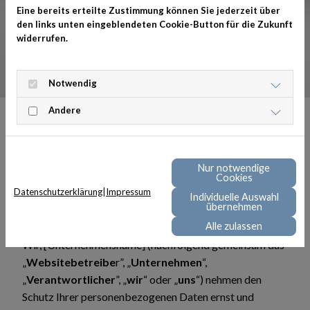
Eine bereits erteilte Zustimmung können Sie jederzeit über
den links unten eingeblendeten Cookie-Button für die Zukunft
widerrufen.
Notwendig
Andere
Datenschutzerklärung
Nur notwendige
Cookies
Stand: August 2024
Datenschutzerklärung
|
Impressum
Individuelle Auswahl
übernehmen
Vorwort
Alle zulassen
Wir, [Unternehmensname] (nachfolgend gemeinsam das
„
Websitebetreibe
r”, „
Unternehmen
“,
„
Verantwortlicher
”, „
wir
“ oder „
uns
“) nehmen den
Schutz Ihrer personenbezogenen Daten ernst und