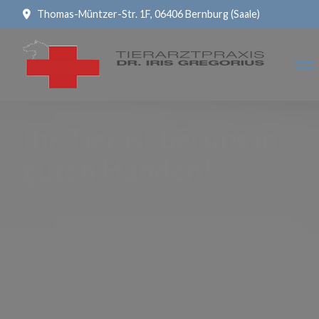
Thomas-Müntzer-Str. 1F, 06406 Bernburg (Saale)
Ihr Tier ist bei uns in
guten Händen!