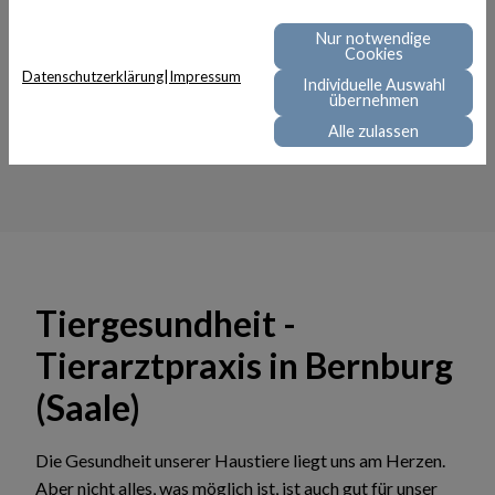
Termine
Nur notwendige
Cookies
Aktuell vergeben wir folgende Termine.
Datenschutzerklärung
|
Impressum
Individuelle Auswahl
übernehmen
Previous
Next
Alle zulassen
Tiergesundheit -
Tierarztpraxis in Bernburg
(Saale)
Die Gesundheit unserer Haustiere liegt uns am Herzen.
Aber nicht alles, was möglich ist, ist auch gut für unser