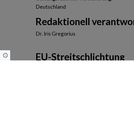
Deutschland
Redaktionell verantwor
Dr. Iris Gregorius
EU-Streitschlichtung
Cookie Einstellungen
Die Europäische Kommission stellt eine Pl
Unsere E-Mail-Adresse finden Sie oben im
Verbraucher­streit­beil
Wir sind nicht bereit oder verpflichtet, 