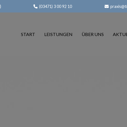
)
(03471) 3 00 92 10
praxis@t
START
LEISTUNGEN
ÜBER UNS
AKTUE