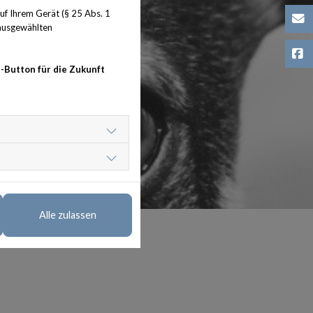
f Ihrem Gerät (§ 25 Abs. 1
pr
 ausgewählten
Fa
-Button für die Zukunft
Alle zulassen