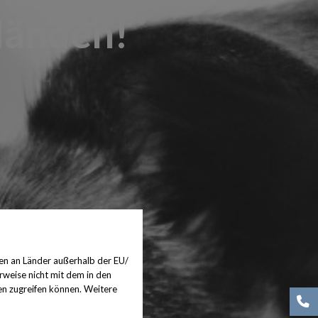
Händen!
en an Länder außerhalb der EU/
rweise nicht mit dem in den
en zugreifen können. Weitere
(0