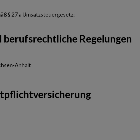
äß § 27 a Umsatzsteuergesetz:
 berufsrechtliche Regelungen
chsen-Anhalt
tpflicht­versicherung