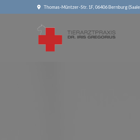
Thomas-Müntzer-Str. 1F, 06406 Bernburg (Saale