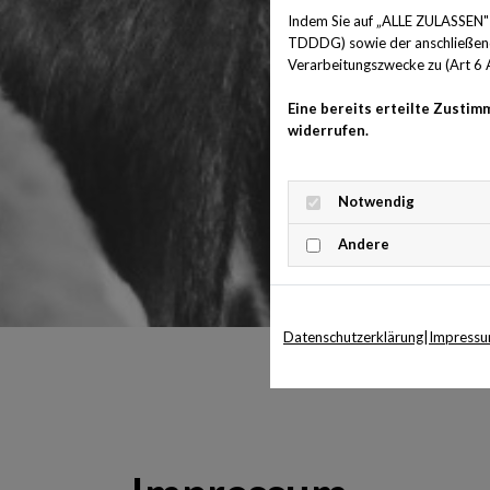
Indem Sie auf „ALLE ZULASSEN" 
TDDDG) sowie der anschließende
Verarbeitungszwecke zu (Art 6 A
Eine bereits erteilte Zustim
widerrufen.
Notwendig
Andere
Datenschutzerklärung
|
Impress