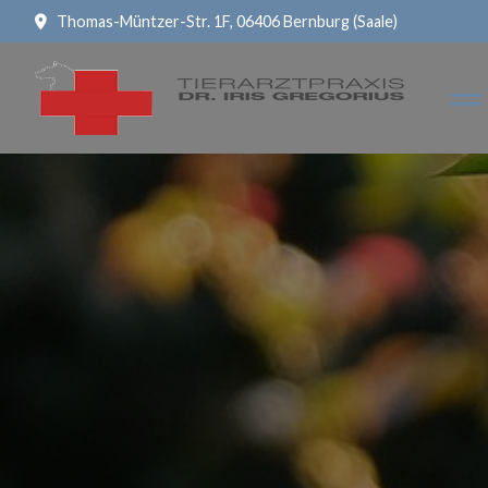
Thomas-Müntzer-Str. 1F, 06406 Bernburg (Saale)