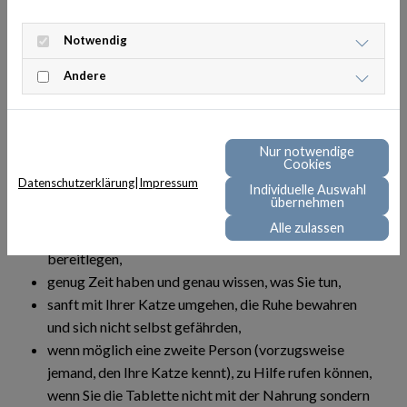
Verabreichen
Sie Ihrer Katze die Tablette dann mit der
Notwendig
einfachsten Methode.
Andere
Gehen
Sie selbstbewusst vor und bleiben Sie stets ruhig.
Wenn es sehr schwierig ist oder Sie die Tablette nicht
Nur notwendige
verabreichen können, wenden Sie sich an Ihre
Cookies
Tierarztpraxis vor Ort – sie ist da, um Ihnen zu helfen.
Datenschutzerklärung
|
Impressum
Individuelle Auswahl
Stellen Sie sicher, dass Sie:
übernehmen
Alle zulassen
alles Notwendige vorher vorbereiten und
bereitlegen,
genug Zeit haben und genau wissen, was Sie tun,
sanft mit Ihrer Katze umgehen, die Ruhe bewahren
und sich nicht selbst gefährden,
wenn möglich eine zweite Person (vorzugsweise
jemand, den Ihre Katze kennt), zu Hilfe rufen können,
wenn Sie die Tablette nicht mit der Nahrung sondern