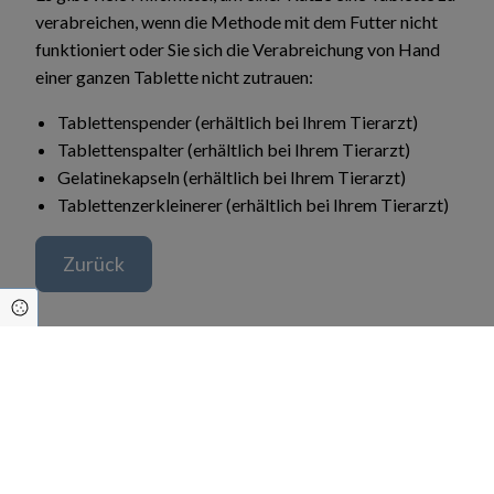
verabreichen, wenn die Methode mit dem Futter nicht
funktioniert oder Sie sich die Verabreichung von Hand
einer ganzen Tablette nicht zutrauen:
Tablettenspender (erhältlich bei Ihrem Tierarzt)
Tablettenspalter (erhältlich bei Ihrem Tierarzt)
Gelatinekapseln (erhältlich bei Ihrem Tierarzt)
Tablettenzerkleinerer (erhältlich bei Ihrem Tierarzt)
Zurück
Cookie Einstellungen
Vereinbaren Sie einen Termin!
Klicken Sie hier und rufen Sie uns an: (03471) 3
00 92 10