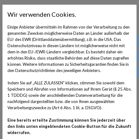
Leitfaden zur
Wir verwenden Cookies.
Verabreichung einer
Einige Anbieter übermitteln im Rahmen von der Verarbeitung zu den
Tablette bei Katzen
genannten Zwecken möglicherweise Daten an Länder außerhalb der
EU/ des EWR (Drittlanddatenübermittlung), z.B. in die USA. Das
(03
Datenschutzniveau in diesen Ländern ist möglicherweise nicht mit
dem in den EU-/EWR-Ländern vergleichbar. Es besteht daher ein
Allgemeines
pra
erhöhtes Risiko, dass staatliche Behörden auf diese Daten zugreifen
können. Weitere Informationen zu Sicherheitsgarantien finden Sie in
Einer Katze eine Tablette verabreichen zu müssen, wirkt
den Datenschutzrichtlinien des jeweiligen Anbieters.
Fa
auf viele Menschen abschreckend. Geht man jedoch
ruhig und selbstbewusst ist es oft einfacher als man
Indem Sie auf „ALLE ZULASSEN" klicken, stimmen Sie sowohl dem
Speichern und Abrufen von Informationen auf Ihrem Gerät (§ 25 Abs.
denkt. Die Tipps und Tricks in diesem Leitfaden helfen
1 TDDDG) sowie der anschließenden Datenverarbeitung für die
Ihnen, die Tablette so erfolgreich und einfach möglich zu
nachfolgend dargestellten bzw. die von Ihnen ausgewählten
verabreichen.
Verarbeitungszwecke zu (Art 6 Abs. 1 lit. a. DSGVO).
Eine bereits erteilte Zustimmung können Sie jederzeit über
Fragen
Sie zuerst Ihren Tierarzt, um festzustellen, ob
den links unten eingeblendeten Cookie-Button für die Zukunft
Sie die Tablette teilen oder zerdrücken dürfen und ob sie
widerrufen.
zusammen mit Nahrung verabreicht werden kann.