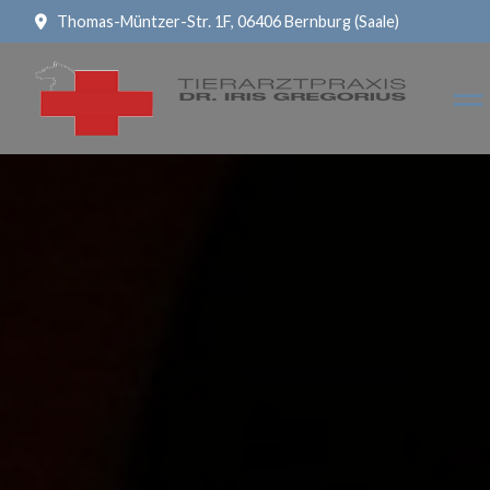
Thomas-Müntzer-Str. 1F, 06406 Bernburg (Saale)