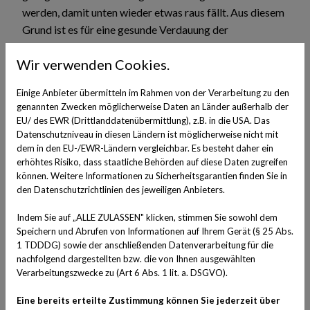
werden, damit unten wieder etwas raus fällt. Aus diesem
Grund ist es für eine gesunde Verdauung der
Zwergkaninchen lebensnotwendig, dass es immer
Wir verwenden Cookies.
hochwertiges Heu zur Verfügung haben.
Heu bekommen Sie mit diversen Kräuterzusätzen über
Einige Anbieter übermitteln im Rahmen von der Verarbeitung zu den
den Fachhandel. Sie sollten nicht immer das gleiche Heu
genannten Zwecken möglicherweise Daten an Länder außerhalb der
wählen, sondern die Kräuterzusätze den Ansprüchen
EU/ des EWR (Drittlanddatenübermittlung), z.B. in die USA. Das
Ihrer Zwergkaninchen anpassen. Löwenzahn wirkt
Datenschutzniveau in diesen Ländern ist möglicherweise nicht mit
dem in den EU-/EWR-Ländern vergleichbar. Es besteht daher ein
Blutreinigend, Pfefferminze regt die Verdauung an. Jede
erhöhtes Risiko, dass staatliche Behörden auf diese Daten zugreifen
Kräutersorte verfügt über eine gewisse
können. Weitere Informationen zu Sicherheitsgarantien finden Sie in
Homöopathische Wirkung.
den Datenschutzrichtlinien des jeweiligen Anbieters.
Lagerung und Kauf des frischen Heu
Indem Sie auf „ALLE ZULASSEN" klicken, stimmen Sie sowohl dem
Speichern und Abrufen von Informationen auf Ihrem Gerät (§ 25 Abs.
Liegt das Heu der Zwergkaninchen lose auf dem Boden
1 TDDDG) sowie der anschließenden Datenverarbeitung für die
verschmutzt es schnell und wird von den
nachfolgend dargestellten bzw. die von Ihnen ausgewählten
Zwergkaninchen nicht mehr gefressen. Deshalb sollte es
Verarbeitungszwecke zu (Art 6 Abs. 1 lit. a. DSGVO).
in aufklappbaren Heuraufen oder Heuraufen zum
Eine bereits erteilte Zustimmung können Sie jederzeit über
Einhängen angeboten werden. Eine sehr schöne und