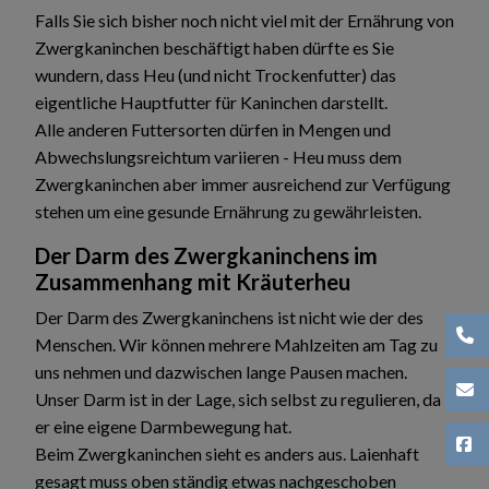
Falls Sie sich bisher noch nicht viel mit der Ernährung von
Zwergkaninchen beschäftigt haben dürfte es Sie
wundern, dass Heu (und nicht Trockenfutter) das
eigentliche Hauptfutter für Kaninchen darstellt.
Alle anderen Futtersorten dürfen in Mengen und
Abwechslungsreichtum variieren - Heu muss dem
Zwergkaninchen aber immer ausreichend zur Verfügung
stehen um eine gesunde Ernährung zu gewährleisten.
Der Darm des Zwergkaninchens im
Zusammenhang mit Kräuterheu
Der Darm des Zwergkaninchens ist nicht wie der des
(03
Menschen. Wir können mehrere Mahlzeiten am Tag zu
uns nehmen und dazwischen lange Pausen machen.
pra
Unser Darm ist in der Lage, sich selbst zu regulieren, da
er eine eigene Darmbewegung hat.
Fa
Beim Zwergkaninchen sieht es anders aus. Laienhaft
gesagt muss oben ständig etwas nachgeschoben